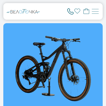
Велоточка — магазин
велосипедов для
города и активного
отдыха