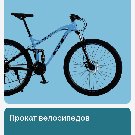
Велоточка — это не просто магазин, это
место,
где сбываются мечты о движении и свободе.
Мы стремимся создать дружественную
атмосферу, чтобы каждый клиент чувствовал
себя как дома.
О нас