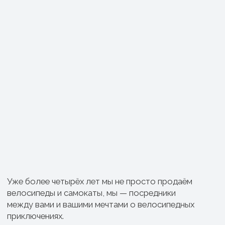
велосипеда?
Оставьте ваши контакты и мы свяжемся с вами
+7
Я подтверждаю ознакомление с
Политикой
обработки персональных данных
и даю
согласие
на обработку персональных данных
в порядке и
на условиях, указанных в Политике.
Отправить