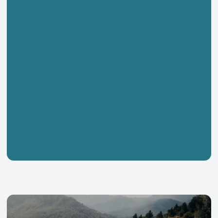
Мы — команда энтузиастов и любителей активного
образа жизни. У нас вы найдёте велосипеды
и самокаты бренда TimeTry. Наш выбор не случаен,
мы уверены в качестве, надёжности
и инновационных решениях, которые предлагает
бренд TimeTry.
Уже более четырёх лет мы не просто продаём
велосипеды и самокаты, мы — посредники
между вами и вашими мечтами о велосипедных
приключениях.