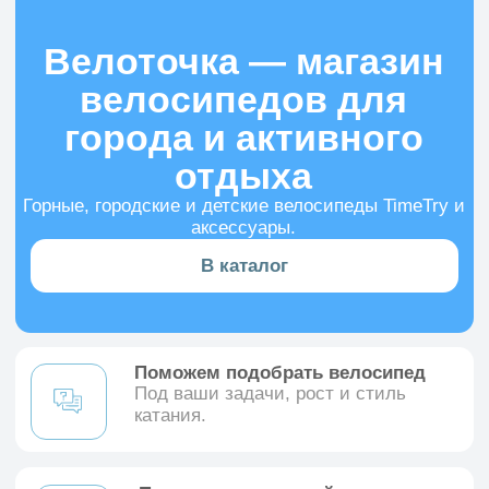
Горные, городские и детские велосипеды TimeTry и
аксессуары.
В каталог
Поможем подобрать велосипед
Под ваши задачи, рост и стиль
катания.
Подготовим к первой поездке
Проверим и настроим велосипед
перед выдачей.
Гарантия качества
Только проверенные велосипеды
TimeTry.
Наши услуги