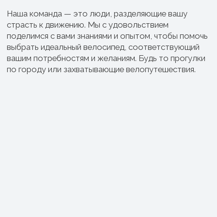
ИП Тихонов Дмитрий Юрьевич
ИНН 772801187936, ОГРНИП
322774600230367
Контакты
Клиентам
Адреса магазинов
Доставка и оплата
+7(999)901-9000
Обмен и возврат
info@veloto4ka.ru
Гарантия
Каталог
Согласие на обработку
Велосипеды
персональных данных
Аксессуары
Политика
Генераторы
конфиденциальности