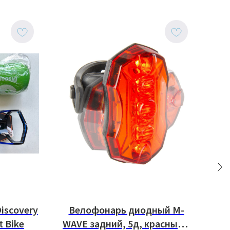
iscovery
Велофонарь диодный M-
Ве
 Bike
WAVE задний, 5д, красный с