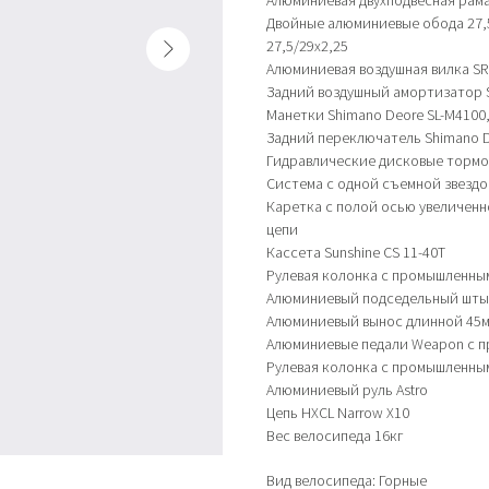
Алюминиевая двухподвесная рам
Двойные алюминиевые обода 27,5
27,5/29х2,25
Алюминиевая воздушная вилка SR 
Задний воздушный амортизатор SR
Манетки Shimano Deore SL-M4100
Задний переключатель Shimano D
Гидравлические дисковые тормо
Система с одной съемной звездо
Каретка с полой осью увеличенн
цепи
Кассета Sunshine CS 11-40T
Рулевая колонка с промышленн
Алюминиевый подседельный штыр
Алюминиевый вынос длинной 45м
Алюминиевые педали Weapon с 
Рулевая колонка с промышленн
Алюминиевый руль Astro
Цепь HXCL Narrow X10
Вес велосипеда 16кг
Вид велосипеда: Горные