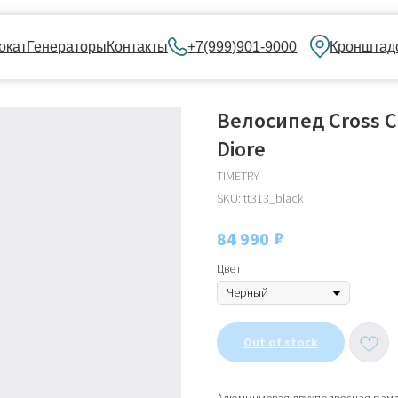
нераторы
Контакты
+7(999)901-9000
Кронштадский бульвар, 
Велосипед Cross C
Diore
TIMETRY
SKU:
tt313_black
₽
84 990
Цвет
Out of stock