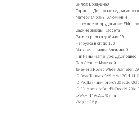
Вилка: Воздушная
Тормоза: Дисковые гидравличес
Материал рамы: Алюминий
Навесное оборудование: Shimano
Задние звезды: Кассета
Размер рамы в дюймах: 19
Нагрузка в кг: до 150
Материал вилки: Алюминий
Тип Рамы FrameType: Двухподвес
Пол Gender: Мужской
Диаметр Колес WheelDiameter: 29'
ID ВелоТочка: d9d9ecdd-20fd-11f
ID ProДатчики: pro-d9d9ecdd-20f
ID 3D-Мастер: 3d-d9d9ecdd-20fd-
LxWxH: 149x21x79 mm
Weight: 16 g