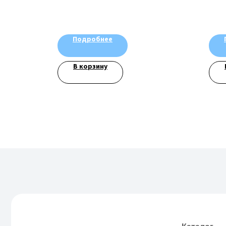
Подробнее
В корзину
Каталог
Велосипеды
Аксессуары
Генераторы
ИП Тихонов Дмитрий
Юрьевич
ИНН 772801187936,
ОГРНИП
322774600230367