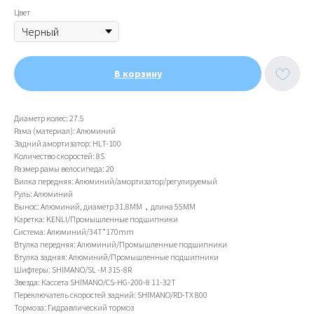
Цвет
В корзину
Диаметр колес: 27.5
Рама (материал): Алюминий
Задний амортизатор: HLT-100
Количество скоростей: 8S
Размер рамы велосипеда: 20
Вилка передняя: Алюминий/амортизатор/регулируемый
Руль: Алюминий
Вынос: Алюминий, диаметр 31.8MM，длина 55MM
Каретка: KENLI/Промышленные подшипники
Система: Алюминий/34T*170mm
Втулка передняя: Алюминий/Промышленные подшипники
Втулка задняя: Алюминий/Промышленные подшипники
Шифтеры: SHIMANO/SL -M 315-8R
Звезда: Кассета SHIMANO/CS-HG-200-8 11-32T
Переключатель скоростей задний: SHIMANO/RD-TX 800
Тормоза: Гидравлический тормоз