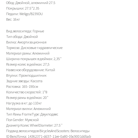
Обод: Двойной, алюминий 27.5
Покрышки: 27.5*2.35
Педали: WeIIgo/B239DU
Вес: 16кг
Вид велосипеда: Горные
Тип обода: Двойной
Вилка: Амортизационная
Тормоза: Дисковые гидравлические
Материал рамы: Алюминий
Ширина покрышек в дюймах: 2,35"
Размер колес в дюймах: 27,5
Навесное оборудование: Китай
Втулки: Промподшипник
Задние звезды: Кассета
Ростовка: 165-190см
Количество скоростей: 1*8
Размер рамы в дюймах: 20"
Нагрузка в кг: до 110кг
Материал вилки: Алюминий
Тип Рамы FrameType: Двухподвес
Пол Gender: Мужской
Диаметр Колес WheelDiameter: 27.5''
Подвид велосипедов BicyclesAndScooters: Велосипеды
ID ВелоТочка: 14362371-dd37-11ee-0a80-0bc9001ddbab