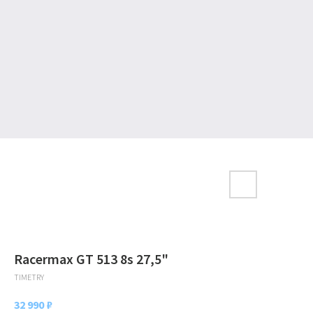
Racermax GT 513 8s 27,5"
TIMETRY
32 990
₽