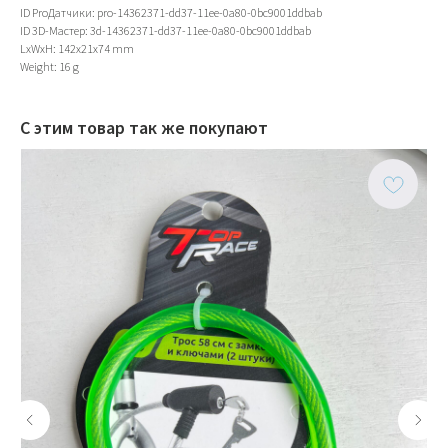
ID ProДатчики: pro-14362371-dd37-11ee-0a80-0bc9001ddbab
ID 3D-Мастер: 3d-14362371-dd37-11ee-0a80-0bc9001ddbab
LxWxH: 142x21x74 mm
Weight: 16 g
С этим товар так же покупают
ИП Тихонов Дмитрий Юрьевич
ИНН 772801187936, ОГРНИП
322774600230367
Контакты
Клиентам
Адреса магазинов
Доставка и оплата