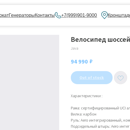
нераторы
Контакты
+7(999)901-9000
Кронштадский бульвар, 
Велосипед шоссейн
Java
₽
94 990
Out of stock
Характеристики :
Рама: сертифицированный UCI ал
Вилка: карбон
Руль: Aero интегрированный, ко
Подсидельный штырь: Aero инте