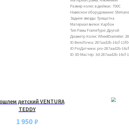
Материал рамы: Алюминий
Размер колес в дюймах: 700C
Навесное оборудование: Shiman
Задние звезды: Трещотка
Материал вилки: Карбон
Тип Рамы FrameType: Другой
Диаметр Колес WheelDiameter: 28
ID ВелоТочка: 287aad2b-16cf-11f
ID ProДатчики: pro-287aad2b-16c
ID 3D-Мастер: 3d-287aad2b-16cf-
ошлем детский VENTURА
TEDDY
1 950
₽