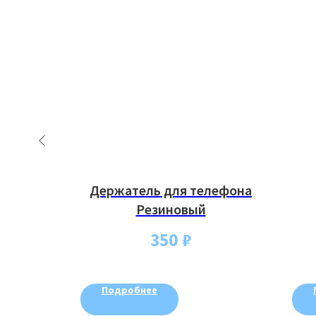
TG, 12",
Держатель для телефона
-5
Резиновый
350
₽
Подробнее