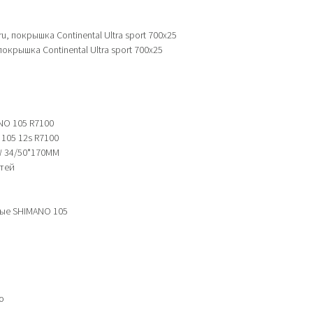
u, покрышка Continental Ultra sport 700x25
покрышка Continental Ultra sport 700x25
NO 105 R7100
105 12s R7100
W 34/50*170MM
стей
вые SHIMANO 105
o