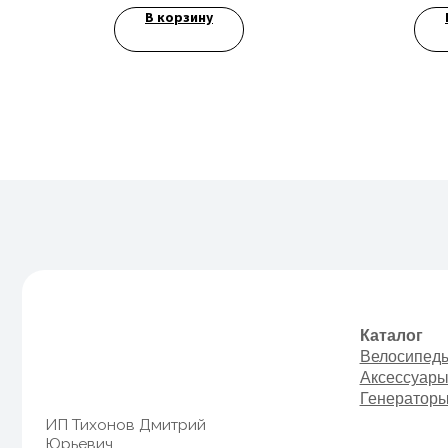
В корзину
Каталог
Велосипеды
Аксессуары
Генераторы
ИП Тихонов Дмитрий
Юрьевич
ИНН 772801187936,
ОГРНИП
322774600230367