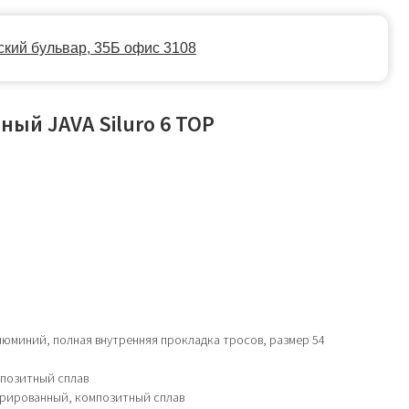
35Б офис 3108
ый JAVA Siluro 6 TOP
юминий, полная внутренняя прокладка тросов, размер 54
мпозитный сплав
грированный, композитный сплав