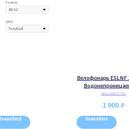
Размер
Цвет
Велофонарь ESLNF 
Водонепроницае
режимов
SKU:
43475742
1 900
₽
Подробнее
Подробнее