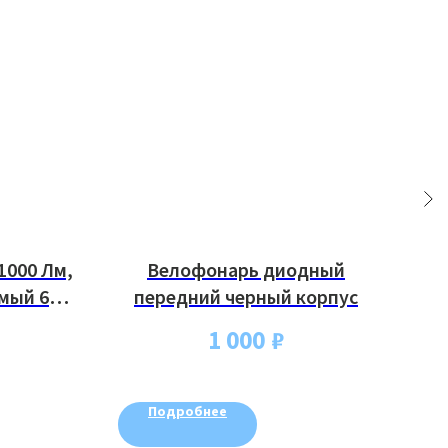
1000 Лм,
Велофонарь диодный
мый 6
передний черный корпус
у
1 000
₽
Подробнее