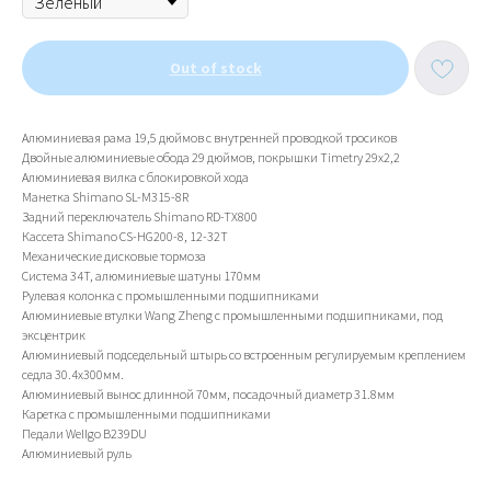
Out of stock
Алюминиевая рама 19,5 дюймов с внутренней проводкой тросиков
Двойные алюминиевые обода 29 дюймов, покрышки Timetry 29х2,2
Алюминиевая вилка с блокировкой хода
Манетка Shimano SL-M315-8R
Задний переключатель Shimano RD-TX800
Кассета Shimano CS-HG200-8, 12-32T
Механические дисковые тормоза
Система 34T, алюминиевые шатуны 170мм
Рулевая колонка с промышленными подшипниками
Алюминиевые втулки Wang Zheng с промышленными подшипниками, под
эксцентрик
Алюминиевый подседельный штырь со встроенным регулируемым креплением
седла 30.4х300мм.
Алюминиевый вынос длинной 70мм, посадочный диаметр 31.8мм
Каретка с промышленными подшипниками
Педали WeIIgo B239DU
Алюминиевый руль