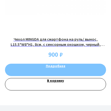
Генераторы
конфиденциальности
Договор оферы
Разработка сайта
Чехол MINGDA для смартфона на руль/ вынос,
Су
L15.5*W8*H1, 8см, с сенсорным окошком, черный,
11363M-A
900
₽
Подробнее
В корзину