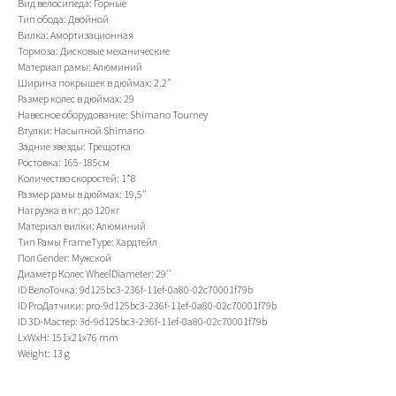
Вид велосипеда: Горные
Тип обода: Двойной
Вилка: Амортизационная
Тормоза: Дисковые механические
Материал рамы: Алюминий
Ширина покрышек в дюймах: 2.2"
Размер колес в дюймах: 29
Навесное оборудование: Shimano Tourney
Втулки: Насыпной Shimano
Задние звезды: Трещотка
Ростовка: 165-185см
Количество скоростей: 1*8
Размер рамы в дюймах: 19,5"
Нагрузка в кг: до 120кг
Материал вилки: Алюминий
Тип Рамы FrameType: Хардтейл
Пол Gender: Мужской
Диаметр Колес WheelDiameter: 29''
ID ВелоТочка: 9d125bc3-236f-11ef-0a80-02c70001f79b
ID ProДатчики: pro-9d125bc3-236f-11ef-0a80-02c70001f79b
ID 3D-Мастер: 3d-9d125bc3-236f-11ef-0a80-02c70001f79b
LxWxH: 151x21x76 mm
Weight: 13 g