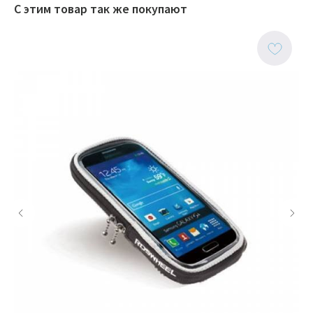
С этим товар так же покупают
ИП Тихонов Дмитрий Юрьевич
ИНН 772801187936, ОГРНИП
322774600230367
Контакты
Клиентам
Адреса магазинов
Доставка и оплата
+7(999)901-9000
Обмен и возврат
info@veloto4ka.ru
Гарантия
Каталог
Согласие на обработку
Велосипеды
персональных данных
Аксессуары
Политика