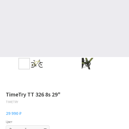
TimeTry TT 326 8s 29"
TIMETRY
29 990
₽
Цвет