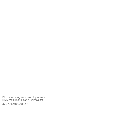
ИП Тихонов Дмитрий Юрьевич
ИНН 772801187936, ОГРНИП
322774600230367