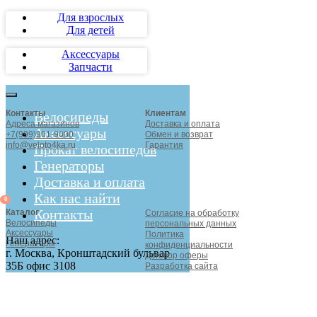
Для взрослых
Для детей
Аксессуары
Запчасти
Контакты
Клиентам
Велосипеды
Адреса магазинов
Доставка и оплата
Аксессуары
+7(999)901-9000
Обмен и возврат
info@veloto4ka.ru
Гарантия
Прокат велосипедов
Генераторы
Доставка и оплата
Как нас найти
0
Контакты
Каталог
Согласие на обработку
Велосипеды
персональных данных
Аксессуары
Политика
Наш адрес:
Генераторы
конфиденциальности
г. Москва, Кронштадский бульвар
Договор оферы
35Б офис 3108
Разработка сайта