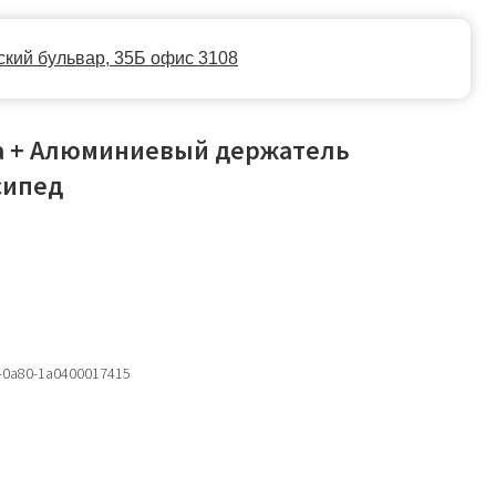
35Б офис 3108
а + Алюминиевый держатель
сипед
0-0a80-1a0400017415