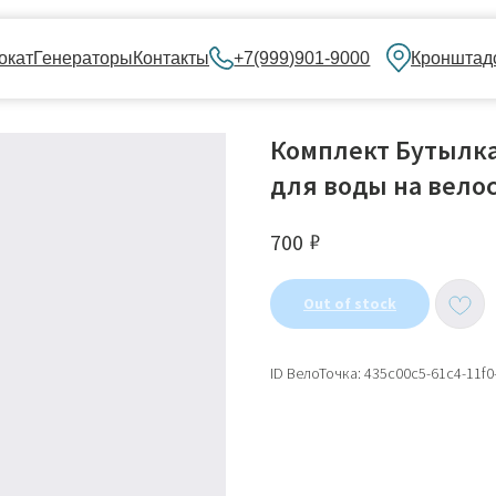
нераторы
Контакты
+7(999)901-9000
Кронштадский бульвар, 
Комплект Бутылк
для воды на вело
₽
700
Out of stock
ID ВелоТочка: 435c00c5-61c4-11f