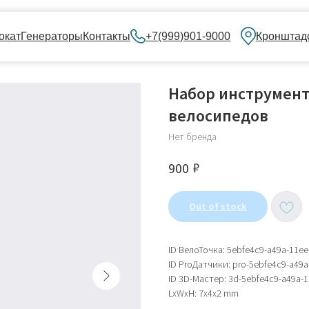
нераторы
Контакты
+7(999)901-9000
Кронштадский бульвар, 
Набор инструмен
велосипедов
Нет бренда
₽
900
Out of stock
ID ВелоТочка: 5ebfe4c9-a49a-11e
ID ProДатчики: pro-5ebfe4c9-a49
ID 3D-Мастер: 3d-5ebfe4c9-a49a-
LxWxH: 7x4x2 mm