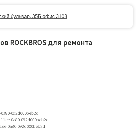
35Б офис 3108
тов ROCKBROS для ремонта
e-0a80-092d000beb2d
a-11ee-0a80-092d000beb2d
11ee-0a80-092d000beb2d