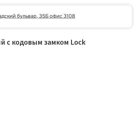
р, 35Б офис 3108
й с кодовым замком Lock