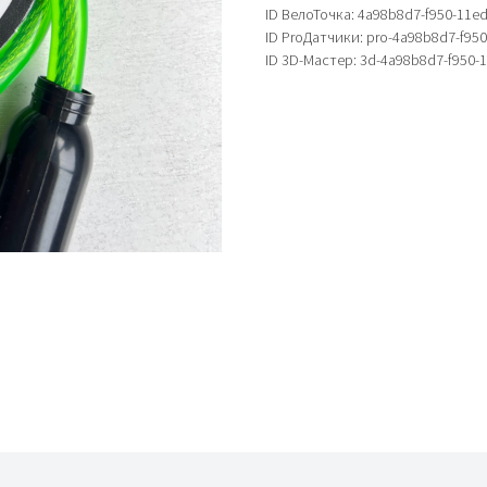
ID ВелоТочка: 4a98b8d7-f950-11e
ID ProДатчики: pro-4a98b8d7-f95
ID 3D-Мастер: 3d-4a98b8d7-f950-