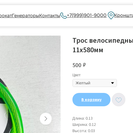
+7(999)901-9000
Кронштадский бульва
енераторы
Контакты
Трос велосипедны
11x580мм
₽
500
Цвет
В корзину
Длина: 0.13
Ширина: 0.12
Высота: 0.03