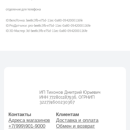
отделение для телефона
ID ВелоТочка: bee8c3fb-e75d-11ec-0a80-0942000116fe
ID ProДатчики: pro-bee8c3fb-e75d-11ec-0a80-0942000116fe
ИП Тихонов Дмитрий Юрьевич
ID 3D-Мастер: 3d-bee8c3fb-e75d-11ec-0a80-0942000116fe
ИНН 772801187936, ОГРНИП
322774600230367
Контакты
Клиентам
Адреса магазинов
Доставка и оплата
+7(999)901-9000
Обмен и возврат
info@veloto4ka.ru
Гарантия
Каталог
Согласие на обработку
Велосипеды
персональных данных
Аксессуары
Политика
Генераторы
конфиденциальности
Договор оферы
Разработка сайта