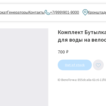
нераторы
Контакты
+7(999)901-9000
Кронштадский бульвар, 
Комплект Бутылк
для воды на вело
₽
700
Out of stock
ID ВелоТочка: 855dca0a-61c6-11f