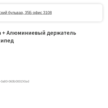
35Б офис 3108
а + Алюминиевый держатель
сипед
0-0a80-060b000190ad