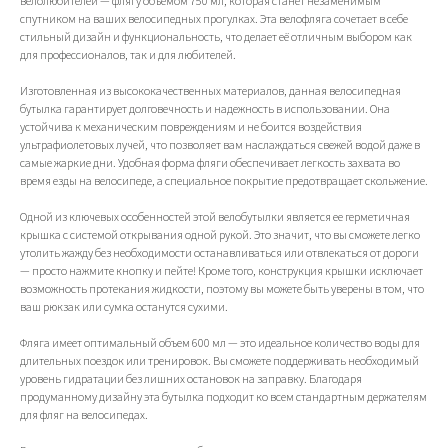
велолюбителей — флягу объемом 750 мл, которая станет незаменимым
спутником на ваших велосипедных прогулках. Эта велофляга сочетает в себе
стильный дизайн и функциональность, что делает её отличным выбором как
для профессионалов, так и для любителей.
Изготовленная из высококачественных материалов, данная велосипедная
бутылка гарантирует долговечность и надежность в использовании. Она
устойчива к механическим повреждениям и не боится воздействия
ультрафиолетовых лучей, что позволяет вам наслаждаться свежей водой даже в
самые жаркие дни. Удобная форма фляги обеспечивает легкость захвата во
время езды на велосипеде, а специальное покрытие предотвращает скольжение.
Одной из ключевых особенностей этой велобутылки является ее герметичная
крышка с системой открывания одной рукой. Это значит, что вы сможете легко
утолить жажду без необходимости останавливаться или отвлекаться от дороги
— просто нажмите кнопку и пейте! Кроме того, конструкция крышки исключает
возможность протекания жидкости, поэтому вы можете быть уверены в том, что
ваш рюкзак или сумка останутся сухими.
ИП Тихонов Дмитрий Юрьевич
ИНН 772801187936, ОГРНИП
Фляга имеет оптимальный объем 600 мл — это идеальное количество воды для
322774600230367
длительных поездок или тренировок. Вы сможете поддерживать необходимый
Контакты
Клиентам
уровень гидратации без лишних остановок на заправку. Благодаря
Адреса магазинов
Доставка и оплата
продуманному дизайну эта бутылка подходит ко всем стандартным держателям
+7(999)901-9000
Обмен и возврат
для фляг на велосипедах.
info@veloto4ka.ru
Гарантия