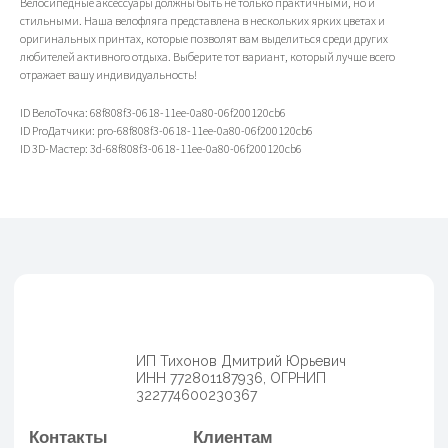
Велосипедные аксессуары должны быть не только практичными, но и
стильными. Наша велофляга представлена в нескольких ярких цветах и
оригинальных принтах, которые позволят вам выделиться среди других
любителей активного отдыха. Выберите тот вариант, который лучше всего
Каталог
Согласие на обработку
отражает вашу индивидуальность!
Велосипеды
персональных данных
Аксессуары
Политика
Генераторы
ID ВелоТочка: 68f808f3-0618-11ee-0a80-06f200120cb6
конфиденциальности
Договор оферы
ID ProДатчики: pro-68f808f3-0618-11ee-0a80-06f200120cb6
Разработка сайта
ID 3D-Мастер: 3d-68f808f3-0618-11ee-0a80-06f200120cb6