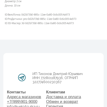
Диаметр: 2 см
Контакты
Клиентам
Длина: 10 см
Адреса магазинов
Доставка и оплата
+7(999)901-9000
Обмен и возврат
ID ВелоТочка: 0d2b73b0-885c-11ee-0a80-0c6c0054a973
info@veloto4ka.ru
Гарантия
ID ProДатчики: pro-0d2b73b0-885c-11ee-0a80-0c6c0054a973
ID 3D-Мастер: 3d-0d2b73b0-885c-11ee-0a80-0c6c0054a973
Каталог
Согласие на обработку
Велосипеды
персональных данных
Аксессуары
Политика
Генераторы
конфиденциальности
Договор оферы
Разработка сайта