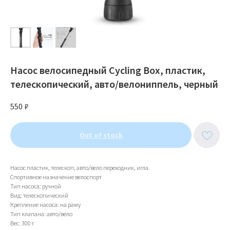
Насос велосипедный Cycling Box, пластик,
телескопический, авто/велониппель, черный
550
₽
Out of stock
Насос пластик, телескоп, авто/вело переходник, игла.
Спортивное назначение велоспорт
Тип насоса: ручной
Вид: телескопический
Крепление насоса: на раму
ИП Тихонов Дмитрий Юрьевич
Тип клапана: авто/вело
ИНН 772801187936, ОГРНИП
Вес: 300 г
322774600230367