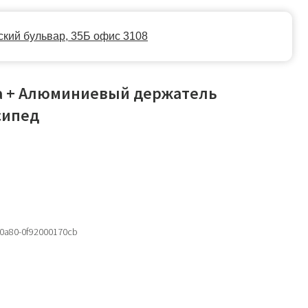
35Б офис 3108
а + Алюминиевый держатель
сипед
-0a80-0f92000170cb