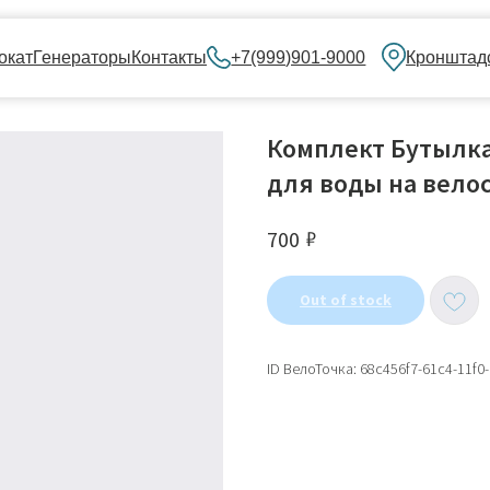
нераторы
Контакты
+7(999)901-9000
Кронштадский бульвар, 
Комплект Бутылк
для воды на вело
₽
700
Out of stock
ID ВелоТочка: 68c456f7-61c4-11f0