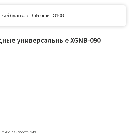
35Б офис 3108
дные универсальные XGNB-090
ьные
c-0a80-07a60000e247