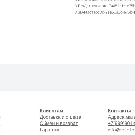
ID ProДатчики: pro-7aa51a1c-e75
ID 3D-Мастер: 3d-7aa51a1c-e75b-
Клиентам
Контакты
Доставка и оплата
Адреса магазинов
Обмен и возврат
+7(999)901-9000
info@veloto4ka.ru
Гарантия