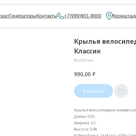
нераторы
Контакты
+7(999)901-9000
Кронштадский бульвар, 
Крылья велосипе
Классик
ВелоТочка
₽
990,00
В корзину
Крылья велосипедные универсал
Длина: 0.55
Ширина: 0.1
Высота: 0.08
ID ВелоТочка: 7aa51a1c-e75b-11e