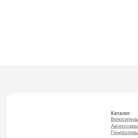
Каталог
Велосипеды
Аксессуары
Генераторы
ИП Тихонов Дмитрий
Юрьевич
ИНН 772801187936,
ОГРНИП
322774600230367