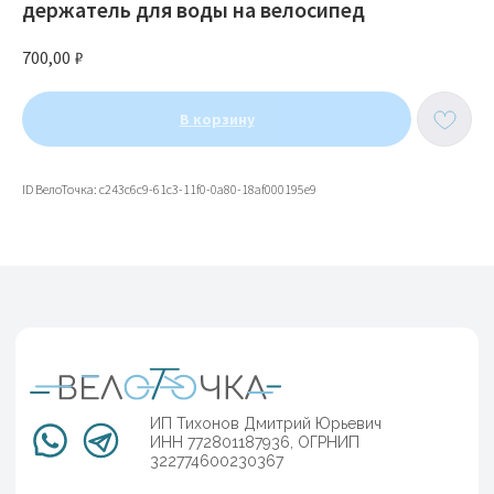
держатель для воды на велосипед
700,00
₽
В корзину
ИП Тихонов Дмитрий Юрьевич
ИНН 772801187936, ОГРНИП
ID ВелоТочка: c243c6c9-61c3-11f0-0a80-18af000195e9
322774600230367
Контакты
Клиентам
Адреса магазинов
Доставка и оплата
+7(999)901-9000
Обмен и возврат
Гарантия
info@veloto4ka.ru
Каталог
Согласие на обработку
Велосипеды
персональных данных
Аксессуары
Политика
Генераторы
конфиденциальности
Договор оферы
Разработка сайта