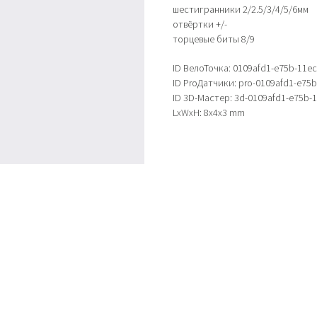
шестигранники 2/2.5/3/4/5/6мм
отвёртки +/-
торцевые биты 8/9
ID ВелоТочка: 0109afd1-e75b-11e
ID ProДатчики: pro-0109afd1-e75
ID 3D-Мастер: 3d-0109afd1-e75b-
LxWxH: 8x4x3 mm