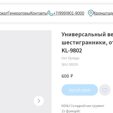
нераторы
Контакты
+7(999)901-9000
Кронштадский бульвар, 
Универсальный ве
шестигранники, от
KL-9802
Нет бренда
SKU:
00329
₽
600
Out of stock
KENLI Складной инструмент
15 функций: