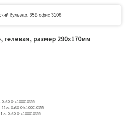
35Б офис 3108
, гелевая, размер 290х170мм
c-0a80-04c100010355
a-11ec-0a80-04c100010355
11ec-0a80-04c100010355