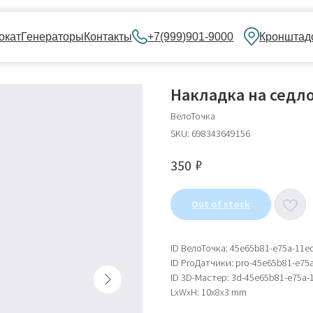
нераторы
Контакты
+7(999)901-9000
Кронштадский бульвар, 
Накладка на седло
ВелоТочка
SKU:
698343649156
₽
350
Out of stock
ID ВелоТочка: 45e65b81-e75a-11e
ID ProДатчики: pro-45e65b81-e75
ID 3D-Мастер: 3d-45e65b81-e75a-
LxWxH: 10x8x3 mm