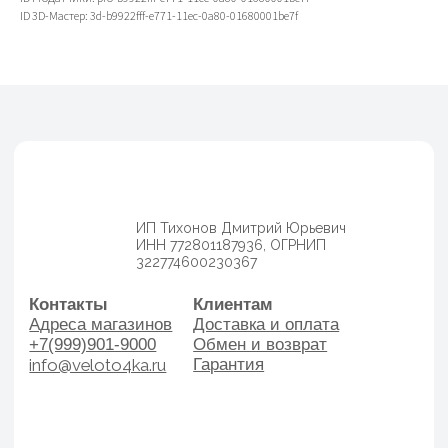
info@veloto4ka.ru
Гарантия
ID 3D-Мастер: 3d-b9922fff-e771-11ec-0a80-01680001be7f
Каталог
Согласие на обработку
Велосипеды
персональных данных
Аксессуары
Политика
Генераторы
конфиденциальности
Договор оферы
Разработка сайта