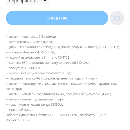
В корзину
— алюминиевая рама 9,5 дюймов;
— жесткая алюминиевая вилка;
— двойные алюминиевые обода 20 дюймов, покрышки timetry 20×3,0, 50TPI;
— манетка Shimano SL-RV200-7R;
— задний переключатель Shimano RD-TY21;
— система 36Т, алюминиевые шатуны длинной 140 мм.;
— трещотка DTO 14-28T;
— механические дисковые тормоза Yin Hing;
— педальная втулка Kenli c промышленными подшипниками;
— алюминиевые втулки с промышленными подшипниками, передняя под
эксцентрик;
— алюминиевый вынос длинной 45 мм, посадочный диаметр 25,4 мм.;
— алюминиевый подседельный штырь;
— пластиковые педали Wellgo B239DU;
— стальной руль.
Габариты упаковки Timetry TT279: 120х68х21 см., вес брутто: 15,3 кг,
Вес нетто: 11,1 кг.
ИП Тихонов Дмитрий Юрьевич
ИНН 772801187936, ОГРНИП