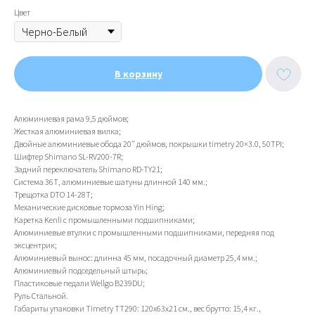
Цвет
В корзину
Алюминиевая рама 9,5 дюймов;
Жесткая алюминиевая вилка;
Двойные алюминиевые обода 20" дюймов, покрышки timetry 20×3.0, 50TPI;
Шифтер Shimano SL-RV200-7R;
Задний переключатель Shimano RD-TY21;
Система 36Т, алюминиевые шатуны длинной 140 мм.;
Трещотка DTO 14-28T;
Механические дисковые тормоза Yin Hing;
Каретка Kenli c промышленными подшипниками;
Алюминиевые втулки с промышленными подшипниками, передняя под
эксцентрик;
Алюминиевый вынос: длинна 45 мм, посадочный диаметр 25,4 мм.;
Алюминиевый подседельный штырь;
Пластиковые педали Wellgo B239DU;
Руль Стальной.
Габариты упаковки Timetry TT290: 120х63х21 см., вес брутто: 15,4 кг.,