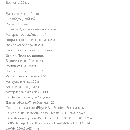
Вес нетто: 11 кг.
Вид велосипеда: Ригид
Тип обода: Двойной
Вилка: Жесткая
ИП Тихонов Дмитрий Юрьевич
Тормоза: Дисковые механические
ИНН 772801187936, ОГРНИП
Материал рамы: Алюминий
322774600230367
Ширина покрышек в дюймах: 3,0"
Контакты
Клиентам
Размер колес в дюймах: 20
Адреса магазинов
Доставка и оплата
Навесное оборудование: Китай
+7(999)901-9000
Обмен и возврат
Втулки: Промподшипник
info@veloto4ka.ru
Гарантия
Задние звезды: Трещотка
Ростовка: 120-145см
Количество скоростей: 1*7
Размер рамы в дюймах: 9.5"
Нагрузка в кг: до 100кг
Каталог
Согласие на обработку
Аксессуары: Подножка
Велосипеды
персональных данных
Материал вилки: Алюминий
Аксессуары
Политика
Тип Рамы FrameType: Хардтейл
Генераторы
конфиденциальности
Договор оферы
Диаметр Колес WheelDiameter: 20''
Разработка сайта
Подвид велосипедов BicyclesAndScooters: Велосипеды
ID ВелоТочка: 4d465c86-dc9b-11ee-0a80-171b0017767d
ID ProДатчики: pro-4d465c86-dc9b-11ee-0a80-171b0017767d
ID 3D-Мастер: 3d-4d465c86-dc9b-11ee-0a80-171b0017767d
LxWxH: 120x21x63 mm