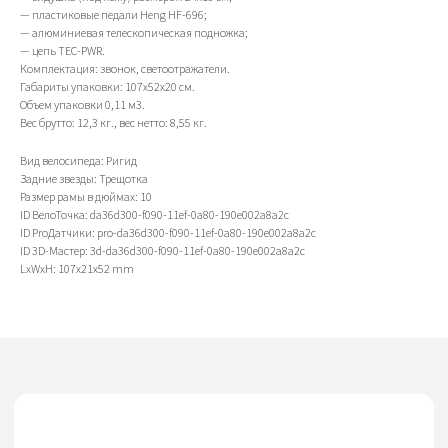
— пластиковые педали Heng HF-696;
Контакты
Клиентам
Адреса магазинов
Доставка и оплата
— алюминиевая телескопическая подножка;
+7(999)901-9000
Обмен и возврат
— цепь TEC-PWR.
info@veloto4ka.ru
Гарантия
Комплектация: звонок, светоотражатели.
Габариты упаковки: 107х52х20 см.
Объем упаковки 0,11 м3.
Вес брутто: 12,3 кг., вес нетто: 8,55 кг.
Каталог
Согласие на обработку
Вид велосипеда: Ригид
Велосипеды
персональных данных
Задние звезды: Трещотка
Аксессуары
Политика
Размер рамы в дюймах: 10
Генераторы
конфиденциальности
Договор оферы
ID ВелоТочка: da36d300-f090-11ef-0a80-190e002a8a2c
Разработка сайта
ID ProДатчики: pro-da36d300-f090-11ef-0a80-190e002a8a2c
ID 3D-Мастер: 3d-da36d300-f090-11ef-0a80-190e002a8a2c
LxWxH: 107x21x52 mm