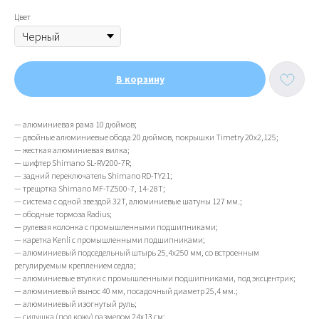
Цвет
В корзину
— алюминиевая рама 10 дюймов;
— двойные алюминиевые обода 20 дюймов, покрышки Timetry 20х2,125;
— жесткая алюминиевая вилка;
— шифтер Shimano SL-RV200-7R;
— задний переключатель Shimano RD-TY21;
— трещотка Shimano MF-TZ500-7, 14-28T;
— система с одной звездой 32T, алюминиевые шатуны 127 мм.;
— ободные тормоза Radius;
— рулевая колонка с промышленными подшипниками;
— каретка Kenli с промышленными подшипниками;
— алюминиевый подседельный штырь 25,4х250 мм, со встроенным
регулируемым креплением седла;
— алюминиевые втулки с промышленными подшипниками, под эксцентрик;
— алюминиевый вынос 40 мм, посадочный диаметр 25,4 мм.;
ИП Тихонов Дмитрий Юрьевич
ИНН 772801187936, ОГРНИП
— алюминиевый изогнутый руль;
322774600230367
— сидушка (под кожу) размером 24х13 см;