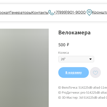
+7(999)901-9000
Кронштадский бульва
енераторы
Контакты
Велокамера
₽
500
Колеса
В корзину
ID ВелоТочка: 514225d8-a9ad-11e
ID ProДатчики: pro-514225d8-a9a
ID 3D-Мастер: 3d-514225d8-a9ad