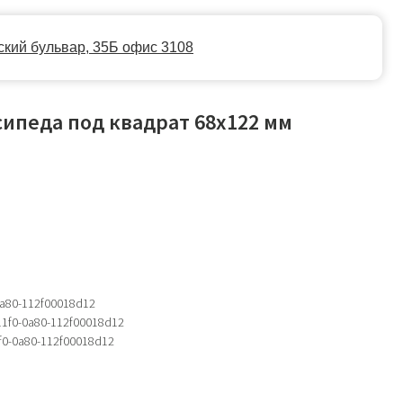
35Б офис 3108
сипеда под квадрат 68x122 мм
-0a80-112f00018d12
-11f0-0a80-112f00018d12
1f0-0a80-112f00018d12