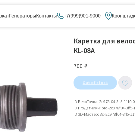
нераторы
Контакты
+7(999)901-9000
Кронштадский бульвар, 
Каретка для вело
KL-08A
₽
700
Out of stock
ID ВелоТочка: 2c978f04-3ff5-11f0
ID ProДатчики: pro-2c978f04-3ff5
ID 3D-Мастер: 3d-2c978f04-3ff5-1