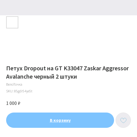
Петух Dropout на GT K33047 Zaskar Aggressor
Avalanche черный 2 штуки
ВелоТочка
SKU:
85gdr54ye5t
1 000
₽
ИП Тихонов Дмитрий Юрьевич
ИНН 772801187936, ОГРНИП
322774600230367
В корзину
Контакты
Клиентам
Адреса магазинов
Доставка и оплата
+7(999)901-9000
Обмен и возврат