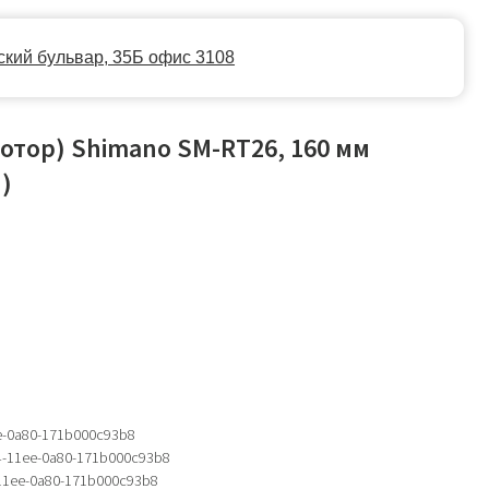
35Б офис 3108
отор) Shimano SM-RT26, 160 мм
)
e-0a80-171b000c93b8
4-11ee-0a80-171b000c93b8
-11ee-0a80-171b000c93b8