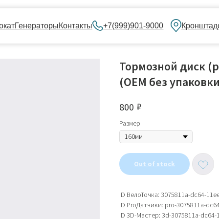
нераторы
Контакты
+7(999)901-9000
Кронштадский бульвар, 
Тормозной диск (р
(OEM без упаковки
₽
800
Размер
Out of stock
ID ВелоТочка: 3075811a-dc64-11e
ID ProДатчики: pro-3075811a-dc6
ID 3D-Мастер: 3d-3075811a-dc64