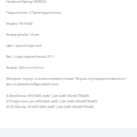
Название бренда MEROCA
Подшипники: 3 Промподшипника
Модель: PD-M268
Размер резьбы: 14 мм
ИП Тихонов Дмитрий Юрьевич
Цвет: черный/красный
ИНН 772801187936, ОГРНИП
322774600230367
Вес: 1 пара педалей около 257 г
Контакты
Клиентам
Адреса магазинов
Доставка и оплата
Размер: 106mm x 92mm
+7(999)901-9000
Обмен и возврат
info@veloto4ka.ru
Гарантия
Материал: корпус из алюминиевого сплава + Втулка из углеродного волокна +
вал из хромомолибденовой стали
ID ВелоТочка: e95918e5-aed0-11ee-0a80-08ce0078ba8b
ID ProДатчики: pro-e95918e5-aed0-11ee-0a80-08ce0078ba8b
Каталог
Согласие на обработку
ID 3D-Мастер: 3d-e95918e5-aed0-11ee-0a80-08ce0078ba8b
Велосипеды
персональных данных
Аксессуары
Политика
Генераторы
конфиденциальности
Договор оферы
Разработка сайта