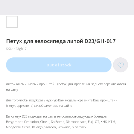
Петух для велосипеда литой D23/GH-017
SKU:
d23gh17
Out of stock
Литой алюминиевый кронштейн (петух) для крепления заднего переключателя
на раму
Для того чтобы подобрать нужную Вам модель - сравните Ваш кронштейн
(петух, держатель) с изображением на сайте
ИП Тихонов Дмитрий Юрьевич
ИНН 772801187936, ОГРНИП
322774600230367
Велопетух D23 подходит на рамы велосипедов следующих брендов:
Bergamont, Centurion, Cinelli, Da Bomb, Diamondback, Fuji, GT, KHS, KTM,
Контакты
Клиентам
Адреса магазинов
Доставка и оплата
Mongoose, Orbea, Raleigh, Saracen, Schwinn, Silverback
+7(999)901-9000
Обмен и возврат