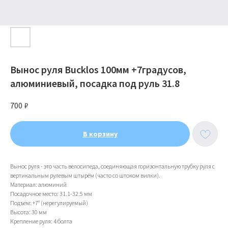
Вынос руля Bucklos 100мм +7градусов,
алюминиевый, посадка под руль 31.8
700
₽
В корзину
Вынос руля - это часть велосипеда, соединяющая горизонтальную трубку руля с
вертикальным рулевым штырём (часто со штоком вилки).
Материал: алюминий
Посадочное место: 31.1-32.5 мм
Подъем: +7° (нерегулируемый)
Высота: 30 мм
Крепление руля: 4 болта
ИП Тихонов Дмитрий Юрьевич