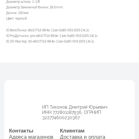
Диаметр штока: 1-1/8
ИНН 772801187936, ОГРНИП
322774600230367
Диаметр Зажимной Вилки: 28.6mm
Длина: 100мм
Контакты
Клиентам
Цвет: черный
Адреса магазинов
Доставка и оплата
+7(999)901-9000
Обмен и возврат
info@veloto4ka.ru
Гарантия
ID ВелоТочка: e8c07f1d-884e-11ee-0a80-059100514c1c
ID ProДатчики: pro-e8c07f1d-884e-11ee-0a80-059100514c1c
ID 3D-Мастер: 3d-e8c07f1d-884e-11ee-0a80-059100514c1c
Каталог
Согласие на обработку
Велосипеды
персональных данных
Аксессуары
Политика
Генераторы
конфиденциальности
Договор оферы
Разработка сайта