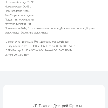
Название бренда ESLNF
Номер модели DU631
Производство Китай
ИП Тихонов Дмитрий Юрьевич
Тип Сверхлегкая педаль
ИНН 772801187936, ОГРНИП
Подшипник скольжения
322774600230367
Материал Алюминий
Контакты
Клиентам
Применение BMX, Прогулочные велосипеды, Детские велосипеды, Горные
Адреса магазинов
Доставка и оплата
велосипеды, Дорожные велосипеды
+7(999)901-9000
Обмен и возврат
info@veloto4ka.ru
Гарантия
ID ВелоТочка: 1594503e-ff06-11ee-0a80-0b5e001f541e
ID ProДатчики: pro-1594503e-ff06-11ee-0a80-0b5e001f541e
ID 3D-Мастер: 3d-1594503e-ff06-11ee-0a80-0b5e001f541e
LxWxH: 20x12x3 mm
Каталог
Согласие на обработку
Велосипеды
персональных данных
Аксессуары
Политика
Генераторы
конфиденциальности
Договор оферы
Разработка сайта