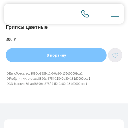
Грипсы цветные
300
₽
В корзину
ID ВелоТочка: acd8890c-875f-11f0-0a80-131d0000bca1
ID ProДатчики: pro-acd8890c-875f-11f0-0a80-131d0000bca1
ID 3D-Мастер: 3d-acd8890c-875f-11f0-0a80-131d0000bca1
ИП Тихонов Дмитрий Юрьевич
ИНН 772801187936, ОГРНИП
322774600230367
Контакты
Клиентам
Адреса магазинов
Доставка и оплата
+7(999)901-9000
Обмен и возврат