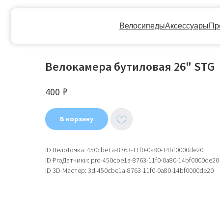
Велосипеды
Аксессуары
Прокат
Ге
Велокамера бутиловая 26" STG
₽
400
В корзину
ID ВелоТочка: 450cbe1a-8763-11f0-0a80-14bf0000de20
ID ProДатчики: pro-450cbe1a-8763-11f0-0a80-14bf0000de20
ID 3D-Мастер: 3d-450cbe1a-8763-11f0-0a80-14bf0000de20