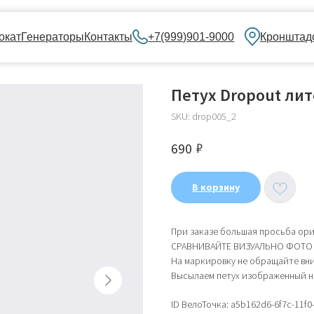
нераторы
Контакты
+7(999)901-9000
Кронштадский бульвар, 
Петух Dropout лит
SKU:
drop005_2
₽
690
В корзину
При заказе большая просьба ори
СРАВНИВАЙТЕ ВИЗУАЛЬНО ФОТО 
На маркировку не обращайте вн
Высылаем петух изображенный н
ID ВелоТочка: a5b162d6-6f7c-11f