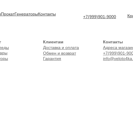
ы
Прокат
Генераторы
Контакты
Кр
+7(999)901-9000
г
Клиентам
Контакты
Доставка и оплата
Адреса магази
педы
уары
Обмен и возврат
+7(999)901-90
торы
Гарантия
info@veloto4ka