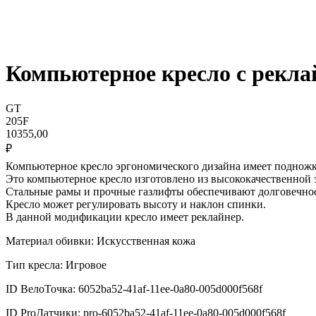
Компьютерное кресло с рекла
GT
205F
10355,00
₽
Компьютерное кресло эргономического дизайна имеет подножк
Это компьютерное кресло изготовлено из высококачественной 
Стальные рамы и прочные газлифты обеспечивают долговечнос
Кресло может регулировать высоту и наклон спинки.
В данной модификации кресло имеет реклайнер.
Материал обивки: Искусственная кожа
Тип кресла: Игровое
ID ВелоТочка: 6052ba52-41af-11ee-0a80-005d000f568f
ID ProДатчики: pro-6052ba52-41af-11ee-0a80-005d000f568f