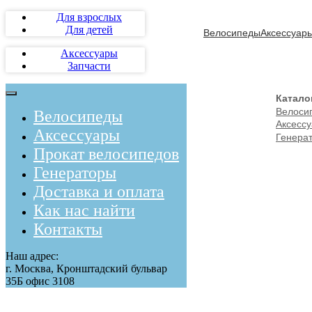
Для взрослых
Для детей
Велосипеды
Аксессуар
Аксессуары
Запчасти
Катало
Велоси
Велосипеды
Аксесс
Аксессуары
Генера
Прокат велосипедов
Генераторы
Доставка и оплата
Как нас найти
Контакты
Наш адрес:
г. Москва, Кронштадский бульвар
35Б офис 3108