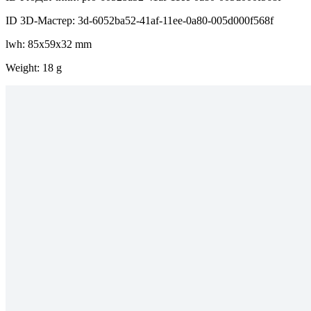
ID 3D-Мастер: 3d-6052ba52-41af-11ee-0a80-005d000f568f
lwh: 85x59x32 mm
Weight: 18 g