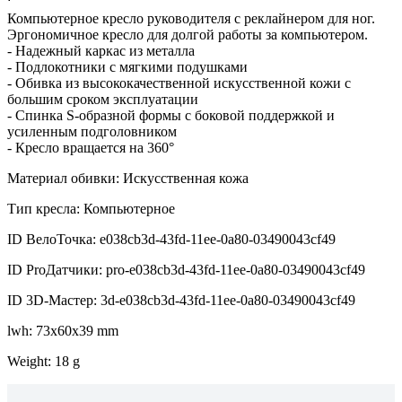
Компьютерное кресло руководителя с реклайнером для ног.
Эргономичное кресло для долгой работы за компьютером.
- Надежный каркас из металла
- Подлокотники с мягкими подушками
- Обивка из высококачественной искусственной кожи с
большим сроком эксплуатации
- Спинка S-образной формы с боковой поддержкой и
усиленным подголовником
- Кресло вращается на 360°
Материал обивки: Искусственная кожа
Тип кресла: Компьютерное
ID ВелоТочка: e038cb3d-43fd-11ee-0a80-03490043cf49
ID ProДатчики: pro-e038cb3d-43fd-11ee-0a80-03490043cf49
ID 3D-Мастер: 3d-e038cb3d-43fd-11ee-0a80-03490043cf49
lwh: 73x60x39 mm
Weight: 18 g