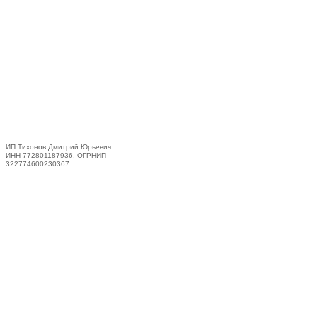
ИП Тихонов Дмитрий Юрьевич
ИНН 772801187936, ОГРНИП
322774600230367