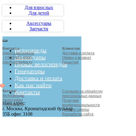
Для взрослых
Для детей
Аксессуары
Запчасти
Контакты
Клиентам
Велосипеды
Адреса магазинов
Доставка и оплата
Аксессуары
+7(999)901-9000
Обмен и возврат
info@veloto4ka.ru
Гарантия
Прокат велосипедов
Генераторы
Доставка и оплата
Как нас найти
0
Контакты
Каталог
Согласие на обработку
Велосипеды
персональных данных
Аксессуары
Политика
Наш адрес:
Генераторы
конфиденциальности
г. Москва, Кронштадский бульвар
Договор оферы
35Б офис 3108
Разработка сайта