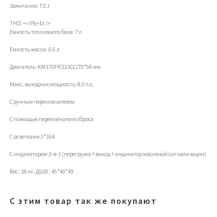
Зажигание: T.C.I
THD: <=3%<br />
Емкость топливного бака: 7 л
Емкость масла: 0,6 л
Двигатель: KM170FP/223CC/70*58 мм
Макс. выходная мощность: 8,0 л.с.
ИП Тихонов Дмитрий Юрьевич
С ручным переключателем
ИНН 772801187936, ОГРНИП
322774600230367
С помощью переключателя сброса
Контакты
Клиентам
Адреса магазинов
Доставка и оплата
С розетками 2*16A
+7(999)901-9000
Обмен и возврат
Гарантия
info@veloto4ka.ru
С индикатором 3-в-1 (перегрузка + выход + индикатор масляной сигнализации)
Вес : 26 кг. ДШВ : 45*40*49
Каталог
Согласие на обработку
Велосипеды
персональных данных
С этим товар так же покупают
Аксессуары
Политика
Генераторы
конфиденциальности